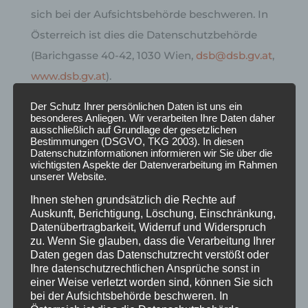
sich bei der Aufsichtsbehörde beschweren. In
Österreich ist dies die Datenschutzbehörde
(Barichgasse 40-42, 1030 Wien,
dsb@dsb.gv.at
,
www.dsb.gv.at
).
Der Schutz Ihrer persönlichen Daten ist uns ein
Sie erreichen uns unter den oben genannten
besonderes Anliegen. Wir verarbeiten Ihre Daten daher
ausschließlich auf Grundlage der gesetzlichen
Kontaktdaten
Bestimmungen (DSGVO, TKG 2003). In diesen
Datenschutzinformationen informieren wir Sie über die
wichtigsten Aspekte der Datenverarbeitung im Rahmen
Kategorien betroffener Personen
unserer Website.
Besucher bzw. Nutzer des Onlineangebotes.
Ihnen stehen grundsätzlich die Rechte auf
Auskunft, Berichtigung, Löschung, Einschränkung,
Zweck der Verarbeitung
Datenübertragbarkeit, Widerruf und Widerspruch
– Zurverfügungstellung des Onlineangebotes,
zu. Wenn Sie glauben, dass die Verarbeitung Ihrer
Daten gegen das Datenschutzrecht verstößt oder
seiner Funktionen und Inhalte.
Ihre datenschutzrechtlichen Ansprüche sonst in
– Beantwortung von Kontaktanfragen und
einer Weise verletzt worden sind, können Sie sich
bei der Aufsichtsbehörde beschweren. In
Kommunikation mit den Besuchern.