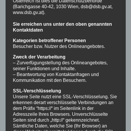
Österreich ist dies die Datenschutzbehörde
(Barichgasse 40-42, 1030 Wien,
dsb@dsb.gv.at
,
SSL-Verschlüsselung
www.dsb.gv.at
).
Unsere Seite nutzt eine SSL-Verschlüsselung.
Sie erreichen uns unter den oben genannten
Sie erkennen derart verschlüsselte
Kontaktdaten
Verbindungen an dem Präfix “https://“ im
Kategorien betroffener Personen
Seitenlink in der Adresszeile Ihres Browsers.
Besucher bzw. Nutzer des Onlineangebotes.
Unverschlüsselte Seiten sind durch „http://“
Zweck der Verarbeitung
– Zurverfügungstellung des Onlineangebotes,
gekennzeichnet. Sämtliche Daten, welche Sie
seiner Funktionen und Inhalte.
(Ihr Browser) an diese Website übermitteln
– Beantwortung von Kontaktanfragen und
Kommunikation mit den Besuchern.
können durch die SSL-Verschlüsselung nicht
von Dritten gelesen oder abgefangen werden.
SSL-Verschlüsselung
Unsere Seite nutzt eine SSL-Verschlüsselung. Sie
erkennen derart verschlüsselte Verbindungen an
Kontaktaufnahme durch Besucher
dem Präfix “https://“ im Seitenlink in der
Bei der Kontaktaufnahme mit uns (z.B. per E-
Adresszeile Ihres Browsers. Unverschlüsselte
Seiten sind durch „http://“ gekennzeichnet.
Mail, Kontaktformular oder Telefon) werden
Sämtliche Daten, welche Sie (Ihr Browser) an
Ihre Angaben ausschließlich zur Bearbeitung