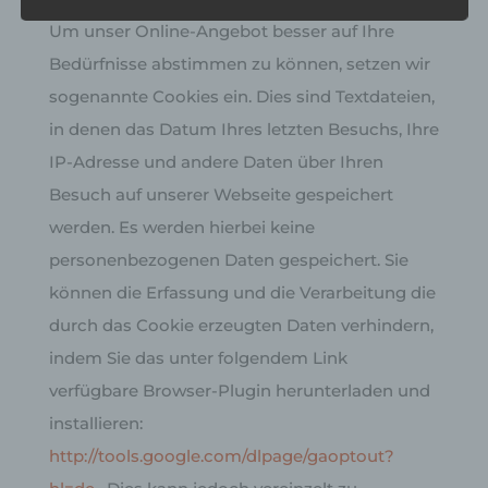
Verarbeitung die durch das Cookie erzeugten
Um unser Online-Angebot besser auf Ihre
Daten verhindern, indem Sie das unter folgendem
Link verfügbare Browser-Plugin herunterladen und
Bedürfnisse abstimmen zu können, setzen wir
installieren:
sogenannte Cookies ein. Dies sind Textdateien,
http://tools.google.com/dlpage/gaoptout?hl=de
.
Dies kann jedoch vereinzelt zu Störungen bei der
in denen das Datum Ihres letzten Besuchs, Ihre
Nutzung unseres Angebots führen.
IP-Adresse und andere Daten über Ihren
Allgemeine Cookies
Besuch auf unserer Webseite gespeichert
Die nachfolgenden Cookies zählen zu den
werden. Es werden hierbei keine
technisch notwendigen Cookies.
personenbezogenen Daten gespeichert. Sie
Cookies von WordPress
können die Erfassung und die Verarbeitung die
durch das Cookie erzeugten Daten verhindern,
Name
Zweck
Gültigkeit
indem Sie das unter folgendem Link
Dieses Cookie
ermittelt, ob die
verfügbare Browser-Plugin herunterladen und
Verwendung von
Cookies im Browser
installieren:
deaktiviert wurde.
wordpress_tes
Speicherdauer: Bis
http://tools.google.com/dlpage/gaoptout?
Session
t_cookie
zum Ende der
Browsersitzung