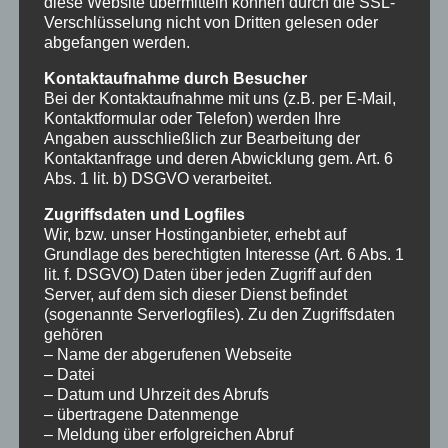
diese Website übermitteln können durch die SSL-
Verschlüsselung nicht von Dritten gelesen oder
der Kontaktanfrage und deren Abwicklung
abgefangen werden.
gem. Art. 6 Abs. 1 lit. b) DSGVO verarbeitet.
Kontaktaufnahme durch Besucher
Bei der Kontaktaufnahme mit uns (z.B. per E-Mail,
Zugriffsdaten und Logfiles
Kontaktformular oder Telefon) werden Ihre
Wir, bzw. unser Hostinganbieter, erhebt auf
Angaben ausschließlich zur Bearbeitung der
Kontaktanfrage und deren Abwicklung gem. Art. 6
Grundlage des berechtigten Interesse (Art. 6
Abs. 1 lit. b) DSGVO verarbeitet.
Abs. 1 lit. f. DSGVO) Daten über jeden Zugriff auf
Zugriffsdaten und Logfiles
den Server, auf dem sich dieser Dienst befindet
Wir, bzw. unser Hostinganbieter, erhebt auf
(sogenannte Serverlogfiles). Zu den
Grundlage des berechtigten Interesse (Art. 6 Abs. 1
lit. f. DSGVO) Daten über jeden Zugriff auf den
Zugriffsdaten gehören
Server, auf dem sich dieser Dienst befindet
– Name der abgerufenen Webseite
(sogenannte Serverlogfiles). Zu den Zugriffsdaten
gehören
– Datei
– Name der abgerufenen Webseite
– Datum und Uhrzeit des Abrufs
– Datei
– Datum und Uhrzeit des Abrufs
– übertragene Datenmenge
– übertragene Datenmenge
– Meldung über erfolgreichen Abruf
– Meldung über erfolgreichen Abruf